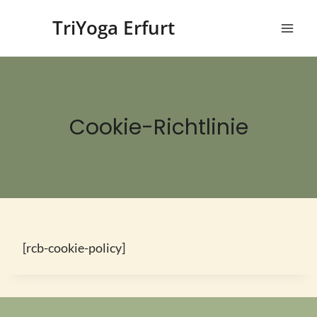
Zum
TriYoga Erfurt
Inhalt
springen
Cookie-Richtlinie
[rcb-cookie-policy]