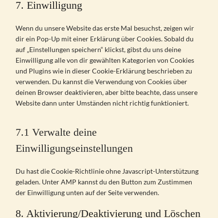
s
r
i
e
7. Einwilligung
o
n
e
t
o
e
v
c
g
r
s
n
t
s
r
i
e
o
d
Wenn du unsere Website das erste Mal besuchst, zeigen wir
e
t
o
e
v
c
m
o
p
dir ein Pop-Up mit einer Erklärung über Cookies. Sobald du
n
t
s
r
i
e
a
g
r
auf „Einstellungen speichern“ klickst, gibst du uns deine
t
o
e
v
c
l
t
l
e
Einwilligung alle von dir gewählten Kategorien von Cookies
t
s
r
i
e
i
o
e
s
und Plugins wie in dieser Cookie-Erklärung beschrieben zu
o
e
v
c
g
t
m
-
s
verwenden. Du kannst die Verwendung von Cookies über
s
r
i
e
o
e
o
a
deinen Browser deaktivieren, aber bitte beachte, dass unsere
e
v
c
g
o
s
n
Website dann unter Umständen nicht richtig funktioniert.
r
i
e
o
g
p
a
v
c
f
o
l
e
l
i
e
a
g
e
e
7.1 Verwalte deine
y
c
w
c
l
-
d
t
e
Einwilligungseinstellungen
h
e
e
f
i
s
a
b
-
o
c
o
t
o
m
Du hast die Cookie-Richtlinie ohne Javascript-Unterstützung
n
s
n
s
o
a
geladen. Unter AMP kannst du den Button zum Zustimmen
t
s
a
k
p
der Einwilligung unten auf der Seite verwenden.
s
t
p
s
i
p
8. Aktivierung/Deaktivierung und Löschen